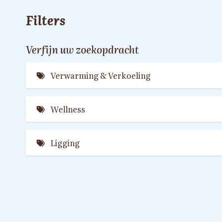
Filters
Verfijn uw zoekopdracht
Verwarming & Verkoeling
Airconditioning (8)
Wellness
Pelletkachel (4)
Sauna (1)
Houtkachel (2)
Ligging
Hottub (13)
Aan het water (1)