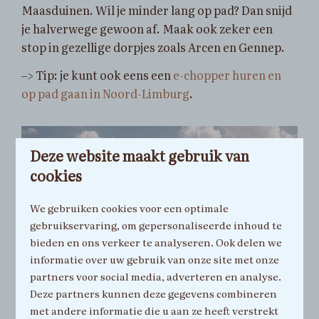
Maasduinen. Wil je minder lang op pad? Dan snijd
je halverwege gewoon af. Maak ook zeker een
stop in gezellige dorpjes zoals Arcen en Gennep.
–> Tip: je kunt ook eens een
e-chopper huren en
op pad gaan in Noord-Limburg
.
Deze website maakt gebruik van
cookies
We gebruiken cookies voor een optimale
gebruikservaring, om gepersonaliseerde inhoud te
bieden en ons verkeer te analyseren. Ook delen we
informatie over uw gebruik van onze site met onze
partners voor social media, adverteren en analyse.
Deze partners kunnen deze gegevens combineren
met andere informatie die u aan ze heeft verstrekt