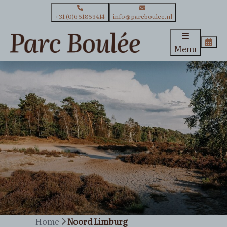
+31 (0)6 51859414
info@parcboulee.nl
Menu
Home
Noord Limburg