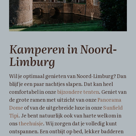
Kamperen in Noord-
Limburg
Wil je optimaal genieten van Noord-Limburg? Dan
blijf je een paar nachtjes slapen. Dat kan heel
comfortabel in onze
bijzondere tenten
. Geniet van
de grote ramen met uitzicht van onze
Panorama
Dome
of van de uitgebreide luxe in onze
Sunfield
Tipi
. Je bent natuurlijk ook van harte welkom in
ons
theehuisje
. Wij zorgen dat je volledig kunt
ontspannen. Een ontbijt op bed, lekker badderen