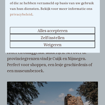
of die ze hebben verzameld op basis van uw gebruik
Leuke dorpjes
van hun diensten. Bekijk voor meer informatie ons
privacybeleid
.
Het stadje Gennep staat bekend om zijn gezellige
historische centrum. Bezoek de oude gebouwen
Alles accepteren
en geniet van een drankje op het centrale plein.
Zelf instellen
Ook Arcen heeft een gezellig centrum en ligt aan
Weigeren
de Maas. Geniet van een ijsje met uitzicht op de
rivier en omliggende landerijen. Net over de
provinciegrenzen vind je Cuijk en Nijmegen.
Perfect voor shoppen, een lesje geschiedenis of
een museumbezoek.