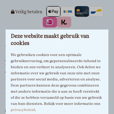
Veilig betalen
Deze website maakt gebruik van
cookies
Contact
We gebruiken cookies voor een optimale
Adres
gebruikservaring, om gepersonaliseerde inhoud te
Kleefseweg 14
bieden en ons verkeer te analyseren. Ook delen we
6599 AC, Ven-Zelderheide
informatie over uw gebruik van onze site met onze
Limburg
partners voor social media, adverteren en analyse.
Nederland
Deze partners kunnen deze gegevens combineren
met andere informatie die u aan ze heeft verstrekt
Telefoon
of die ze hebben verzameld op basis van uw gebruik
+31 (0)6 51859414
van hun diensten. Bekijk voor meer informatie ons
privacybeleid
.
E-mail