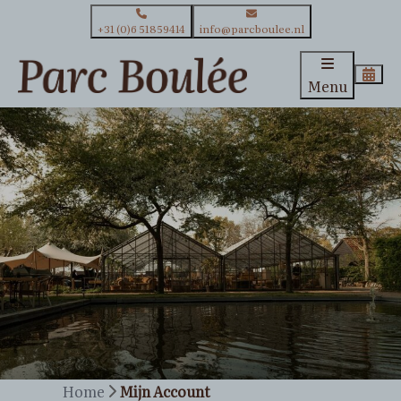
+31 (0)6 51859414
info@parcboulee.nl
Menu
Home
Mijn Account