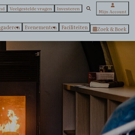
ond
Veelgestelde vragen
Investeren
Mijn Account
rgaderen
Evenementen
Faciliteiten
Zoek & Boek