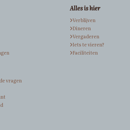
Alles is hier
Verblijven
Dineren
Vergaderen
Iets te vieren?
ngen
Faciliteiten
lde vragen
unt
nd