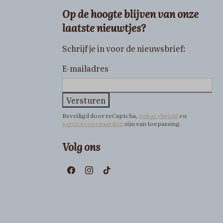
Op de hoogte blijven van onze
laatste nieuwtjes?
Schrijf je in voor de nieuwsbrief:
E-mailadres
Versturen
Beveiligd door reCaptcha,
privacybeleid
en
servicevoorwaarden
zijn van toepassing.
Volg ons