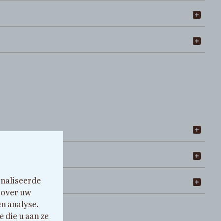
onaliseerde
 over uw
en analyse.
 die u aan ze