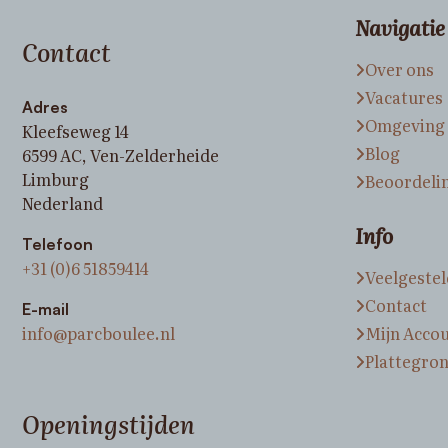
Navigatie
Contact
Over ons
Vacatures
Adres
Omgeving
Kleefseweg 14
Blog
6599 AC, Ven-Zelderheide
Limburg
Beoordeli
Nederland
Info
Telefoon
+31 (0)6 51859414
Veelgeste
Contact
E-mail
info@parcboulee.nl
Mijn Acco
Plattegro
Openingstijden